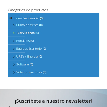
Categorías de productos
Línea Empresarial
(0)
Punto de Venta
(0)
Servidores
(0)
Portátiles
(0)
Equipos Escritorio
(0)
UPS´s y Energía
(0)
Software
(0)
Videoproyectores
(0)
¡Suscríbete a nuestro newsletter!