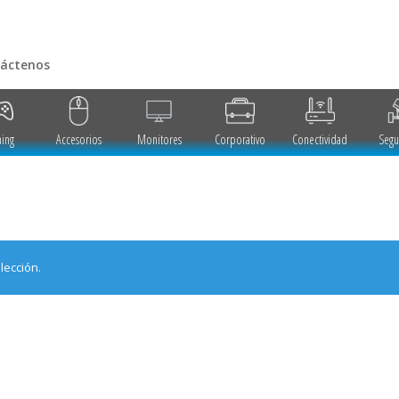
áctenos
ing
Accesorios
Monitores
Corporativo
Conectividad
Segu
lección.