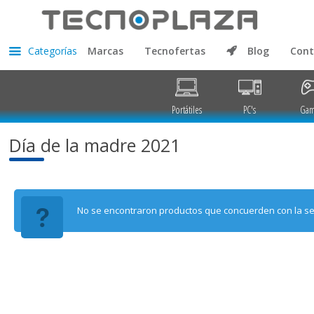
Categorías
Marcas
Tecnofertas
Blog
Cont
Portátiles
PC's
Gam
Día de la madre 2021
No se encontraron productos que concuerden con la se