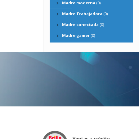
Madre moderna
(0)
Madre Trabajadora
(0)
Madre conectada
(0)
Madre gamer
(0)
Ventas a crédito