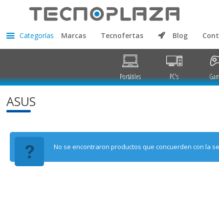
Categorías
Marcas
Tecnofertas
Blog
Cont
Portátiles
PC's
Gam
ASUS
No se encontraron productos que concuerden con la se