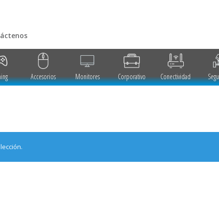
áctenos
ing
Accesorios
Monitores
Corporativo
Conectividad
Segu
lección.