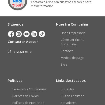
Contacta directo con nuestros asesores para
más información.
Síguenos
Nuestra Compañía
Línea Empresarial
Cómo ser cliente
Contactar Asesor
distribuidor
Contacto
312 321 0713
Medios de pago
Blog
Políticas
Links destacados
Términos y Condiciones
Portátiles
Políticas de Envíos
PCs de Escritorio
Políticas de Privacidad
Servidores