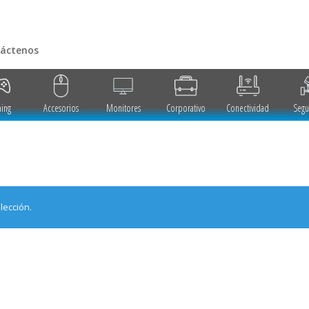
áctenos
ing
Accesorios
Monitores
Corporativo
Conectividad
Segu
lección.