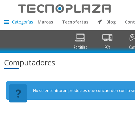
Categorías
Marcas
Tecnofertas
Blog
Cont
Portátiles
PC's
Gam
Computadores
No se encontraron productos que concuerden con la se