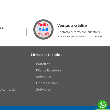
Ventas a crédito
ea
Contacta directo con nuestros
asesores para más información.
Links destacados
Portátiles
PCs de Escritorio
Servidores
Empresariales
 y comercio
Software