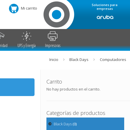
Soluciones para
Mi carrito
empresas
ridad
UPS y Energía
Impresoras
Inicio
Black Days
Computadores
Carrito
No hay productos en el carrito.
Categorías de productos
Black Days
(0)