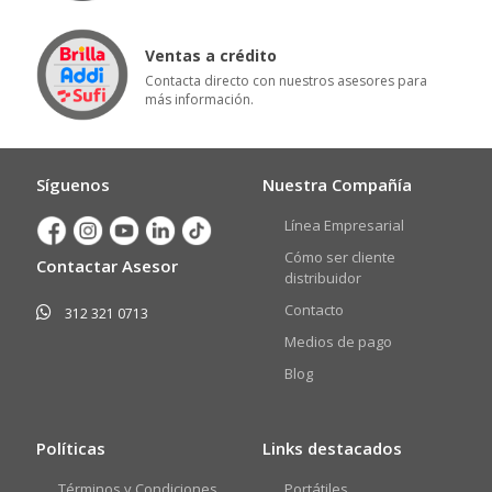
Ventas a crédito
Contacta directo con nuestros asesores para
más información.
Síguenos
Nuestra Compañía
Línea Empresarial
Cómo ser cliente
Contactar Asesor
distribuidor
Contacto
312 321 0713
Medios de pago
Blog
Políticas
Links destacados
Términos y Condiciones
Portátiles