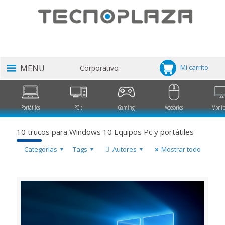
Mi carrito
Corporativo
Portátiles
PC's
Gaming
Accesorios
Monit
10 trucos para Windows 10 Equipos Pc y portátiles
Categorías
Tags
Autores
Mostrar todo