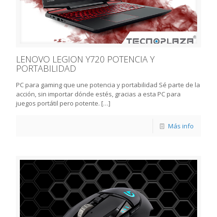
LENOVO LEGION Y720 POTENCIA Y
PORTABILIDAD
PC para gaming que une potencia y portabilidad Sé parte de la
acción, sin importar dónde estés, gracias a esta PC para
juegos portátil pero potente.
[…]
Más info