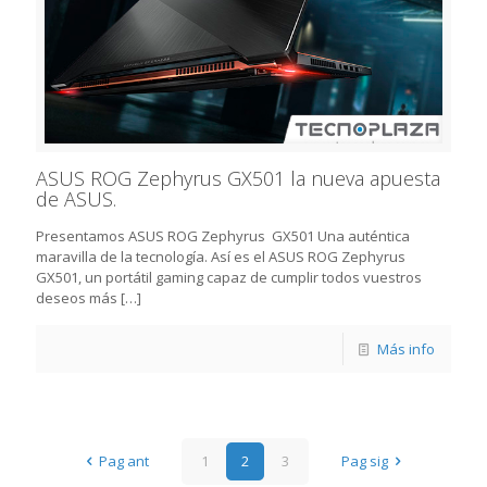
ASUS ROG Zephyrus GX501 la nueva apuesta
de ASUS.
Presentamos ASUS ROG Zephyrus GX501 Una auténtica
maravilla de la tecnología. Así es el ASUS ROG Zephyrus
GX501, un portátil gaming capaz de cumplir todos vuestros
deseos más
[…]
Más info
Pag ant
1
2
3
Pag sig